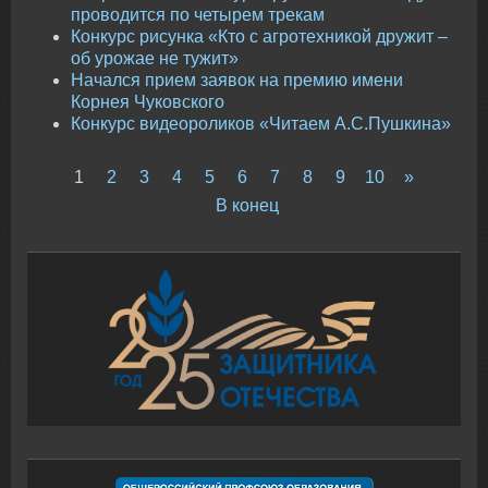
проводится по четырем трекам
Конкурс рисунка «Кто с агротехникой дружит –
об урожае не тужит»
Начался прием заявок на премию имени
Корнея Чуковского
Конкурс видеороликов «Читаем А.С.Пушкина»
1
2
3
4
5
6
7
8
9
10
»
В конец