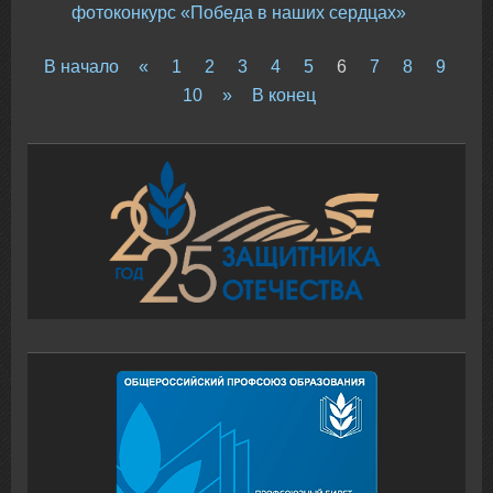
фотоконкурс «Победа в наших сердцах»
В начало
«
1
2
3
4
5
6
7
8
9
10
»
В конец