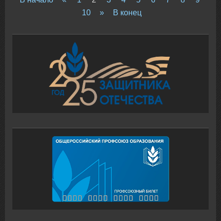
10
»
В конец