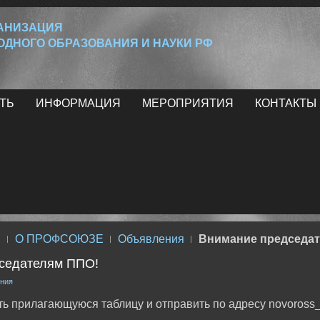
ГАНИЗАЦИЯ
ДНОГО ОБРАЗОВАНИЯ И НАУКИ РФ
ТЬ
ИНФОРМАЦИЯ
МЕРОПРИЯТИЯ
КОНТАКТЫ
С
О ПРОФСОЮЗЕ
Объявления
Внимание председа
седателям ППО!
ния
ь прилагающуюся таблицу и отправить по адресу novoross_